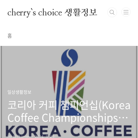
본문 바로가기
cherry`s choice 생활정보
홈
일상생활정보
코리아 커피 챔피언십(Korea
Coffee Championships,
KCC) 6가지 종목 바리스타
by 체리Jeon
2024. 3. 29.