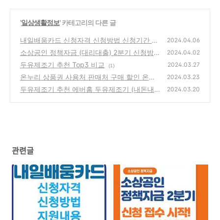
'
일상생활정보
' 카테고리의 다른 글
내일배움카드 신청자격 신청방법 신청기간 지
2024.04.06
원내용 훈련장려금
소상공인 정책자금 (대리대출) 2분기 신청방법
(1)
2024.04.02
지원내용 절차 서류
두유제조기 추천 Top3 비교
(0)
2024.03.27
(1)
온누리 상품권 사용처 판매처 구매 할인 온누
2024.03.23
리상품권 앱
두유제조기 추천 에버홈 두유제조기 (내돈내
(0)
2024.03.20
산) 사용법 레시피
(0)
관련글