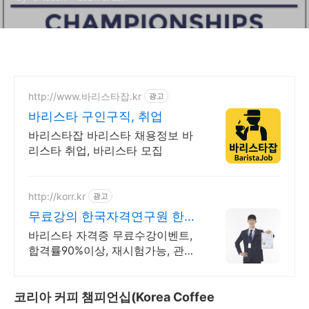
대회
http://www.바리스타잡.kr
광고
바리스타 구인구직, 취업
바리스타잡 바리스타 채용정보 바
리스타 취업, 바리스타 모집
http://korr.kr
광고
무료강의 한국자격연구원 한자
원 모든교육 무료!
바리스타 자격증 무료수강이벤트,
합격률90%이상, 재시험가능, 관련
자격증 53종 53종의 자격증 수업
을 무료로 듣고, 자격증을 취득해
보세요(재시험가능)
코리아 커피 챔피언십(Korea Coffee